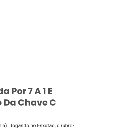
 Por 7 A 1 E
o Da Chave C
(16). Jogando no Enxutão, o rubro-