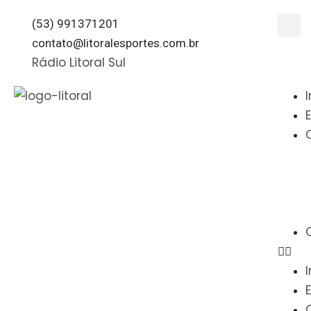
(53) 991371201
contato@litoralesportes.com.br
Rádio Litoral Sul
I
I