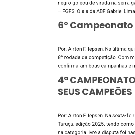
negro goleou de virada na serra 
– FGFS. O ala da ABF Gabriel Lima f
6º Campeonato M
Por: Airton F. Iepsen. Na última q
8ª rodada da competição. Com man
confirmaram boas campanhas e ma
4ª CAMPEONATO
SEUS CAMPEÕES
Por: Airton F. Iepsen. Na sexta-fe
Turuçu, edição 2025, tendo como 
na categoria livre a disputa foi n