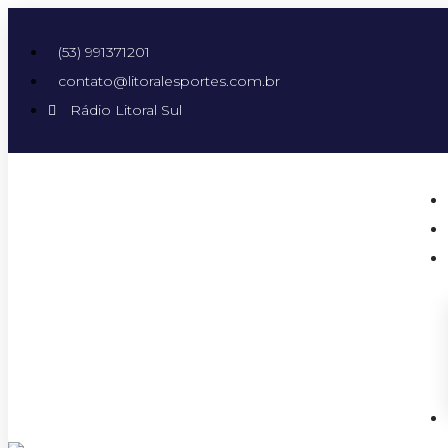
(53) 991371201
contato@litoralesportes.com.br
Rádio Litoral Sul