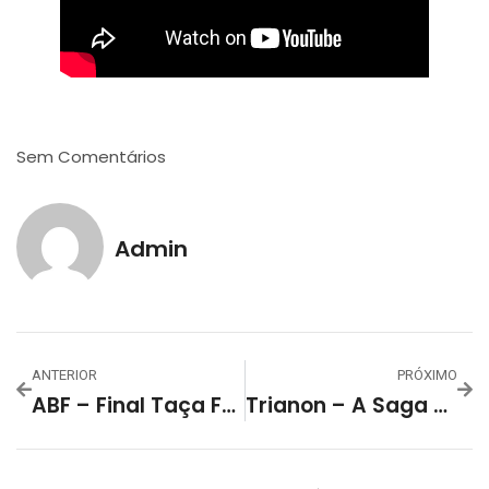
Sem Comentários
Admin
ANTERIOR
PRÓXIMO
ABF – Final Taça FGFS 67 Anos
Trianon – A Saga Dos Campeões Mundiais Em São Lourenço Do Sul E A Ascensão Do Grêmio Esportivo Lourenciano