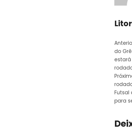
Lito
Anterio
do Grê
estar
rodada
Próxim
rodada
Futsal
para se
Dei