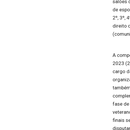
salões 
de espo
2º, 3º, 
direito
(comun
A compe
2023 (2
cargo d
organiz
também 
comple
fase de 
veteran
finais 
disputa