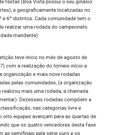
de festas (Boa Vista possui o seu ginásio
rtes), e geograficamente localizadas no
4º e 6º distritos. Cada comunidade tem o
 de realizar uma rodada do campeonato
idade mandante).
tição teve início no mês de agosto de
7) com a realização do torneio início a
a organização e mais nove rodadas
adas pelas comunidades, (a organização
realizou mais uma rodada, a chamada
mentar). Dezesseis rodadas compõem a
classificação; nas categorias livre e
o oito equipes avançam para as quartas de
sendo que os quatro vencedores desta fase
m as semifinais pela série ouro e os