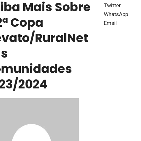
iba Mais Sobre
Twitter
WhatsApp
2ª Copa
Email
evato/RuralNet
s
omunidades
23/2024