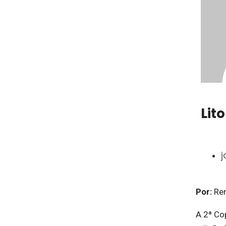
Lit
j
Por:
Ren
A 2ª Co