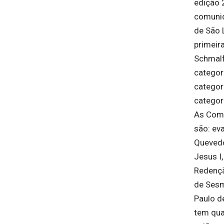
edição 
comunid
de São 
primeir
Schmalf
categor
categor
categor
As Comu
são: eva
Quevedo
Jesus I
Redençã
de Sesm
Paulo d
tem qua