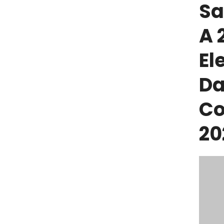
Sa
A 
El
Da
C
20