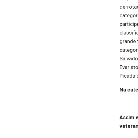
derrotad
categor
partici
classif
grande 
categori
Salvado
Evarist
Picada 
Na cate
Assim e
vetera