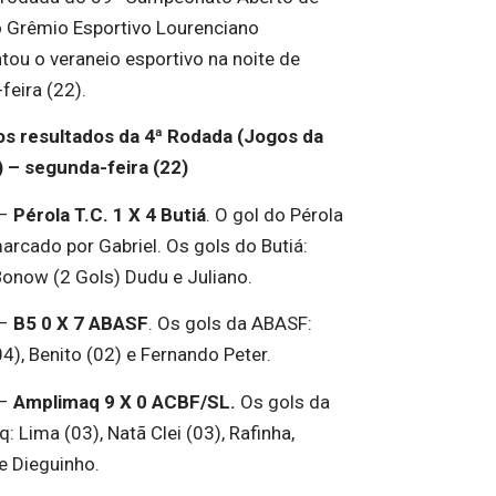
o Grêmio Esportivo Lourenciano
ou o veraneio esportivo na noite de
feira (22).
os resultados da 4ª Rodada (Jogos da
 – segunda-feira (22)
 –
Pérola T.C. 1 X 4 Butiá
. O gol do Pérola
marcado por Gabriel. Os gols do Butiá:
Bonow (2 Gols) Dudu e Juliano.
 –
B5 0 X 7 ABASF
. Os gols da ABASF:
4), Benito (02) e Fernando Peter.
 –
Amplimaq 9 X 0 ACBF/SL.
Os gols da
 Lima (03), Natã Clei (03), Rafinha,
e Dieguinho.