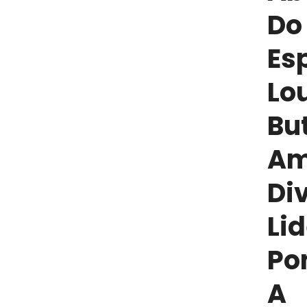
Do
Es
Lo
Bu
Am
Di
Li
Po
A