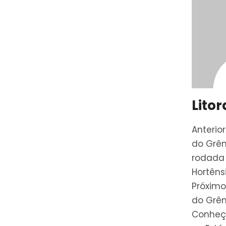
Litor
Anterior
do Grêm
rodada
Hortêns
Próximo
do Grêm
Conheç