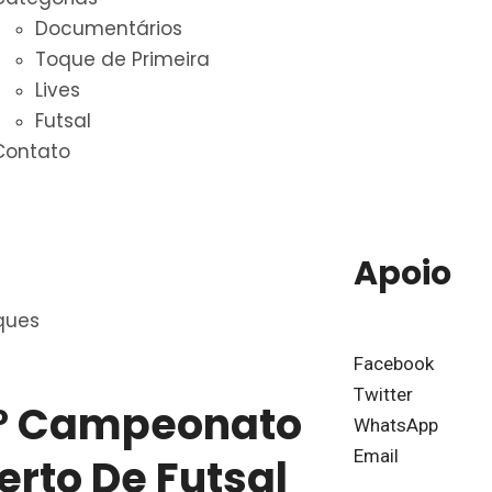
Documentários
Toque de Primeira
Lives
Futsal
Contato
Apoio
ques
Facebook
Twitter
º Campeonato
WhatsApp
Email
erto De Futsal