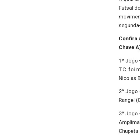
Futsal d
moviment
segunda-
Confira 
Chave A)
1º Jogo
T.C. foi 
Nicolas 
2º Jogo
Rangel (0
3º Jogo
Amplimaq:
Chupeta 