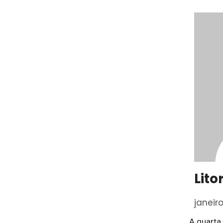
Lito
janeir
A quarta