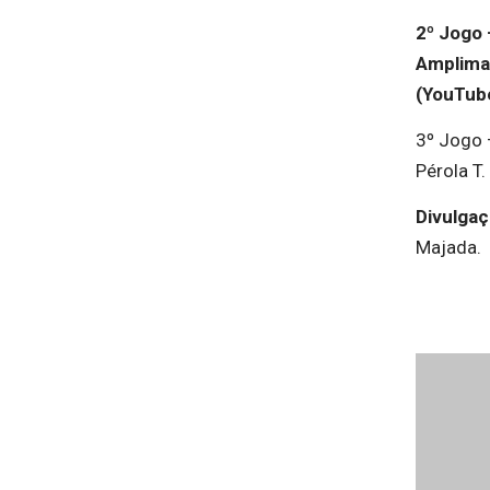
2º Jogo 
Amplima
(YouTube
3º Jogo 
Pérola T.
Divulga
Majada.