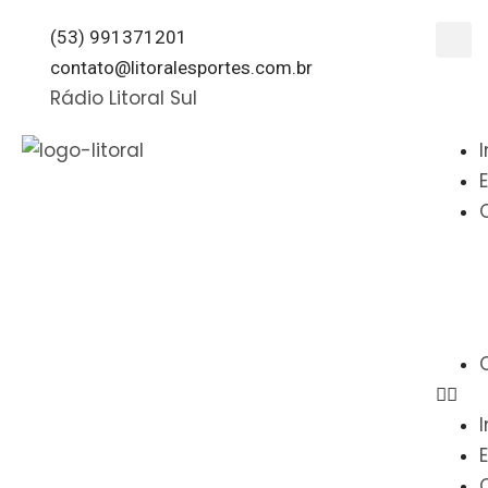
(53) 991371201
contato@litoralesportes.com.br
Rádio Litoral Sul
I
I