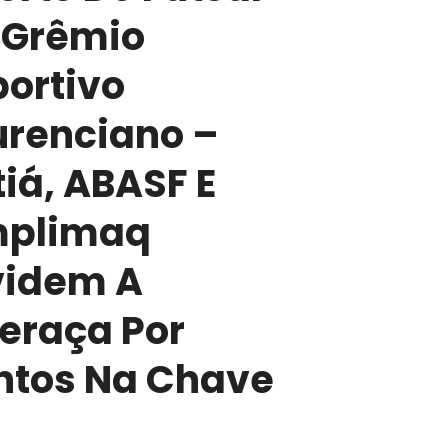
 Grêmio
portivo
urenciano –
tiá, ABASF E
plimaq
videm A
deraça Por
ntos Na Chave