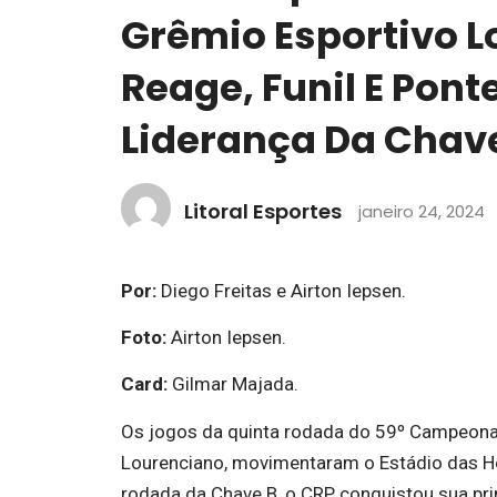
Grêmio Esportivo L
Reage, Funil E Pont
Liderança Da Chave
Litoral Esportes
janeiro 24, 2024
Por:
Diego Freitas e Airton Iepsen.
Foto:
Airton Iepsen.
Card:
Gilmar Majada.
Os jogos da quinta rodada do 59º Campeonat
Lourenciano, movimentaram o Estádio das Hort
rodada da Chave B, o CRP conquistou sua prim