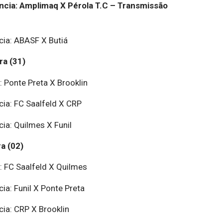
ncia: Amplimaq X Pérola T.C – Transmissão
ia: ABASF X Butiá
ra (31)
 Ponte Preta X Brooklin
ia: FC Saalfeld X CRP
ia: Quilmes X Funil
a (02)
: FC Saalfeld X Quilmes
a: Funil X Ponte Preta
ia: CRP X Brooklin