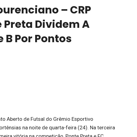
ourenciano – CRP
e Preta Dividem A
 B Por Pontos
o Aberto de Futsal do Grêmio Esportivo
ênsias na noite de quarta-feira (24). Na terceira
eira vitória na competição, Ponte Preta e FC