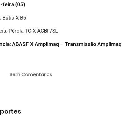
feira (05)
 Butiá X B5
cia: Pérola TC X ACBF/SL
ância: ABASF X Amplimaq – Transmissão Amplimaq
Sem Comentários
sportes