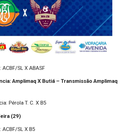
a: ACBF/SL X ABASF
ncia: Amplimaq X Butiá – Transmissão Amplimaq
a: Pérola T. C. X B5
eira (29)
a: ACBF/SL X B5