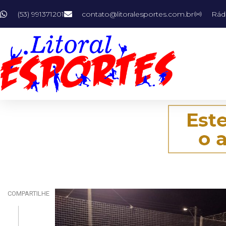
(53) 991371201
contato@litoralesportes.com.br
Rádi
COMPARTILHE