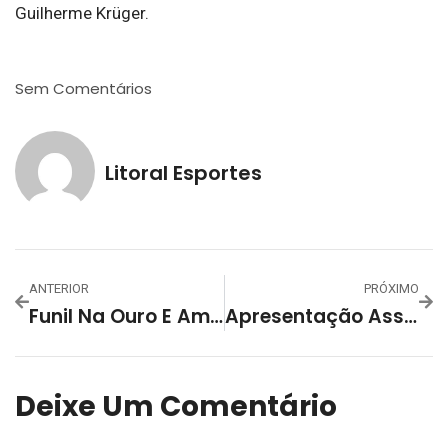
Guilherme Krüger.
Sem Comentários
Litoral Esportes
ANTERIOR
PRÓXIMO
Funil Na Ouro E Amplimaq Na Prata, Os Campeões Do 59° Campeonato Aberto De Futsal Do Grêmio Esportivo Lourenciano
Apresentação Associação Brasil Futsal São Lourenço Do Sul – ABF Temporada 2024
Deixe Um Comentário