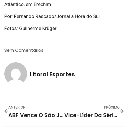
Atlântico, em Erechim.
Por: Fernando Rascado/Jornal a Hora do Sul.
Fotos: Guilherme Krüger.
Sem Comentários
Litoral Esportes
ANTERIOR
PRÓXIMO
ABF Vence O São José De Cachoeira Do Sul De Virada Por 4 A 3 E Se Isola Na Vice-Liderança Da Série Ouro
Vice-Líder Da Série Ouro, ABF Joga Em Taquara Hoje Às 20h