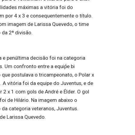
lidades máximas a vitória foi do
m por 4 x 3 e consequentemente o título.
om imagem de Larissa Quevedo, o time
da 2ª divisão.
a e penúltima decisão foi na categoria
s. Um confronto entre a equiṕe bi
que postulava o tricampeonato, o Polar x
 A vitória foi da equipe do Juventus, e de
r 2 x 1 com gols de André e Élder. O gol
foi de Hilário. Na imagem abaixo o
da categoria veteranos, Juventus.
e Larissa Quevedo.