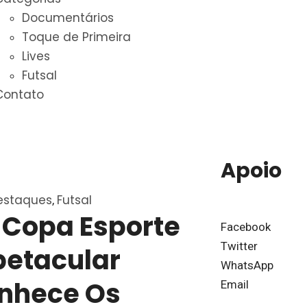
Documentários
Toque de Primeira
Lives
Futsal
Contato
Apoio
estaques
Futsal
,
ª Copa Esporte
Facebook
Twitter
petacular
WhatsApp
nhece Os
Email