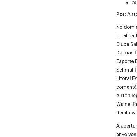
o
Por:
Airt
No domin
localida
Clube Sa
Delmar T
Esporte 
Schmallf
Litoral 
comentár
Airton I
Walnei P
Reichow 
A abertur
envolvend