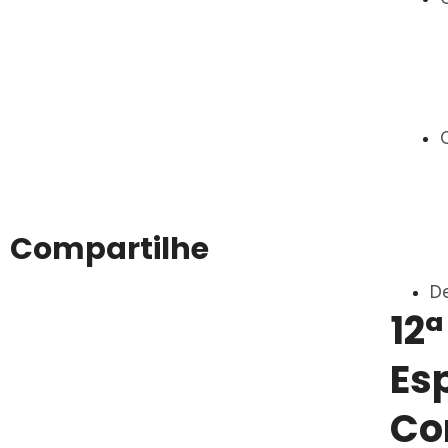
Compartilhe
D
12
Es
Co