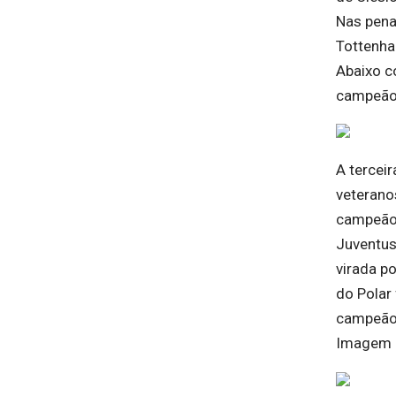
Nas pena
Tottenha
Abaixo c
campeão 
A terceir
veterano
campeão 
Juventus.
virada po
do Polar 
campeão 
Imagem d