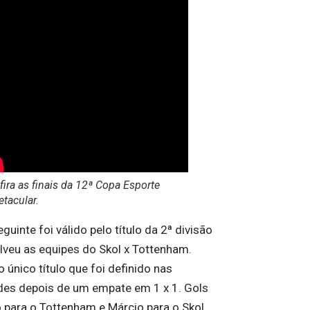
ira as finais da 12ª Copa Esporte
etacular
.
guinte foi válido pelo título da 2ª divisão
lveu as equipes do Skol x Tottenham.
o único título que foi definido nas
des depois de um empate em 1 x 1. Gols
o para o Tottenham e Márcio para o Skol.