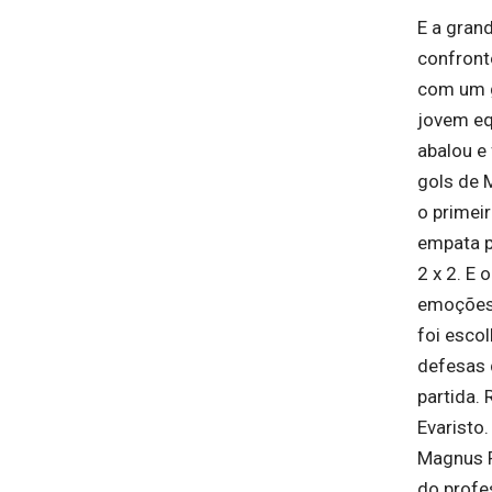
E a gran
confront
com um g
jovem eq
abalou e
gols de 
o primei
empata p
2 x 2. E
emoções.
foi esco
defesas 
partida. 
Evaristo
Magnus 
do profe