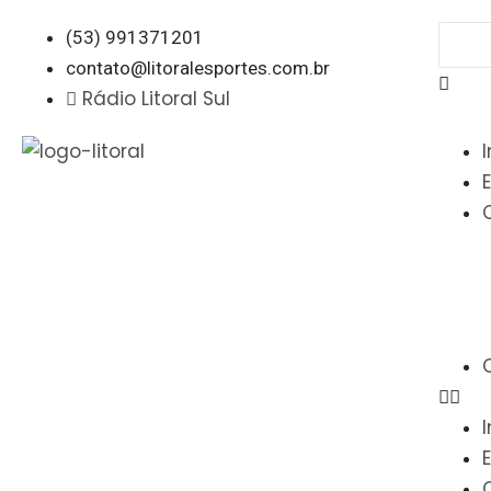
(53) 991371201
contato@litoralesportes.com.br
Rádio Litoral Sul
I
I