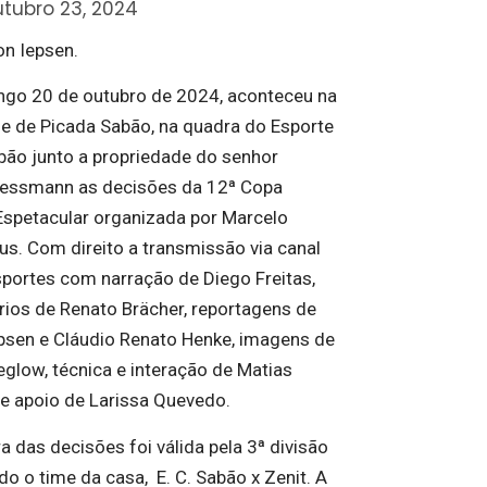
utubro 23, 2024
on Iepsen.
go 20 de outubro de 2024, aconteceu na
de de Picada Sabão, na quadra do Esporte
bão junto a propriedade do senhor
essmann as decisões da 12ª Copa
Espetacular organizada por Marcelo
us. Com direito a transmissão via canal
Esportes com narração de Diego Freitas,
ios de Renato Brächer, reportagens de
epsen e Cláudio Renato Henke, imagens de
eglow, técnica e interação de Matias
e apoio de Larissa Quevedo.
a das decisões foi válida pela 3ª divisão
o o time da casa, E. C. Sabão x Zenit. A