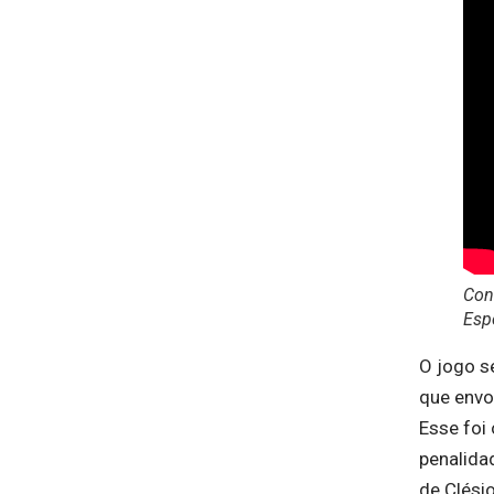
Conf
Esp
O jogo se
que envo
Esse foi 
penalida
de Clési