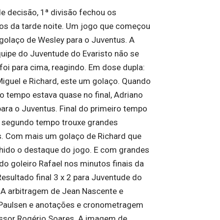
de decisão, 1ª divisão fechou os
os da tarde noite. Um jogo que começou
olaço de Wesley para o Juventus. A
uipe do Juventude do Evaristo não se
 foi para cima, reagindo. Em dose dupla:
Miguel e Richard, este um golaço. Quando
ro tempo estava quase no final, Adriano
ara o Juventus. Final do primeiro tempo
 o segundo tempo trouxe grandes
 Com mais um golaço de Richard que
lhido o destaque do jogo. E com grandes
do goleiro Rafael nos minutos finais da
Resultado final 3 x 2 para Juventude do
. A arbitragem de Jean Nascente e
Paulsen e anotações e cronometragem
ssor Rogério Soares. A imagem de