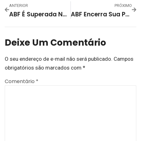
ANTERIOR
PRÓXIMO
ABF É Superada Na Série Ouro Pela ACBF E Precisa Vencer Na Serra Gaúcha, Antes Joga Em Casa Pela Copa RS, Na Quarta-Feira (30)
ABF Encerra Sua Participação No Campeonato Gaúcho Série Ouro 2024
Deixe Um Comentário
O seu endereço de e-mail não será publicado.
Campos
obrigatórios são marcados com
*
Comentário
*