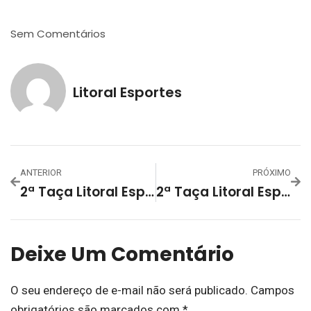
Sem Comentários
Litoral Esportes
ANTERIOR
PRÓXIMO
2ª Taça Litoral Esportes – Interfirmas 2024 – 6ª Rodada Finaliza A Primeira Fase E Define Os Cruzamentos Da Fase Quartas De Final
2ª Taça Litoral Esportes – Interfirmas 2024 – Quartas De Final Ocorre Na Terça-Feira (03/12)
Deixe Um Comentário
O seu endereço de e-mail não será publicado.
Campos
obrigatórios são marcados com
*