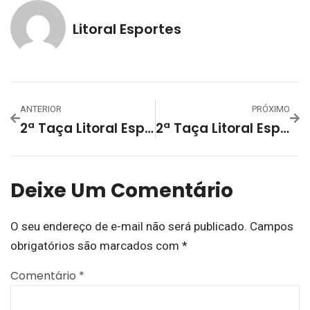
Litoral Esportes
ANTERIOR
PRÓXIMO
2ª Taça Litoral Esportes/Interfirmas 2024 – Finalistas Foram Conhecidos Na Noite De Quinta-Feira (05)
2ª Taça Litoral Esportes – Transportes Klug E Fama Auto Peças Conquistam O Interfirmas 2024
Deixe Um Comentário
O seu endereço de e-mail não será publicado.
Campos
obrigatórios são marcados com
*
Comentário
*