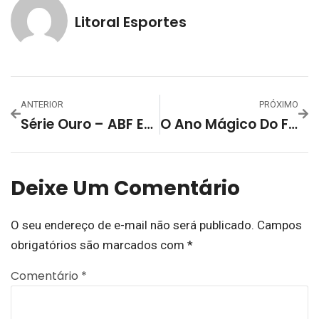
Litoral Esportes
ANTERIOR
PRÓXIMO
Série Ouro – ABF Encara O São José De Cachoeira Do Sul Em Casa No Sábado (03)
O Ano Mágico Do Futsal Lourenciano: ABF Futsal Campeã Gaúcha De Futsal 2022
Deixe Um Comentário
O seu endereço de e-mail não será publicado.
Campos
obrigatórios são marcados com
*
Comentário
*