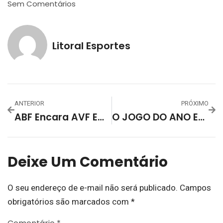
Sem Comentários
Litoral Esportes
ANTERIOR
PRÓXIMO
ABF Encara AVF Em Manoel Viana Em Busca Da Liderança Da Chave C Da Série Ouro – FGFS
O JOGO DO ANO ESTÁ CHEGANDO! ABF X ACBF PELA COPA RS
Deixe Um Comentário
O seu endereço de e-mail não será publicado.
Campos
obrigatórios são marcados com
*