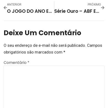
ANTERIOR
PRÓXIMO
O JOGO DO ANO ESTÁ CHEGANDO! ABF X ACBF PELA COPA RS
Série Ouro – ABF Encara A ATF Em Confronto Regional Pelas Primeiras Posições Da Chave C
Deixe Um Comentário
O seu endereço de e-mail não será publicado.
Campos
obrigatórios são marcados com
*
Comentário
*