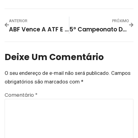
ANTERIOR
PRÓXIMO
ABF Vence A ATF E Entra De Vez Na Disputa Pelas Primeiras Colocações Da Chave C No Campeonato Gaúcho Série Ouro
5º Campeonato De Futsal Camping Club Planalto – Conheça Os Campeões
Deixe Um Comentário
O seu endereço de e-mail não será publicado.
Campos
obrigatórios são marcados com
*
Comentário
*