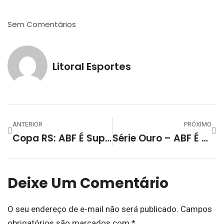
Sem Comentários
Litoral Esportes
ANTERIOR
PRÓXIMO
Copa RS: ABF É Superada Por SER Santiago
Série Ouro – ABF É Superada Em Cachoeira Do Sul
Deixe Um Comentário
O seu endereço de e-mail não será publicado.
Campos
obrigatórios são marcados com
*