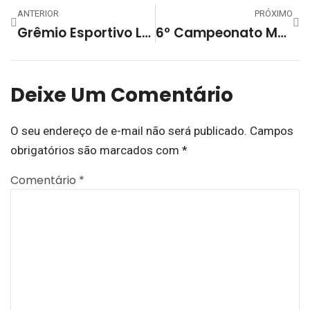
ANTERIOR
PRÓXIMO
Grêmio Esportivo Lourenciano No Campeonato Brasileiro De Futebol De Mesa
6º Campeonato Municipal De Futsal Em Arroio Do Padre Chega Na 11ª Rodada
Deixe Um Comentário
O seu endereço de e-mail não será publicado.
Campos
obrigatórios são marcados com
*
Comentário
*