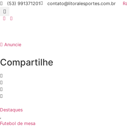
(53) 991371201
contato@litoralesportes.com.br
Rá
Anuncie
Compartilhe
Destaques
,
Futebol de mesa