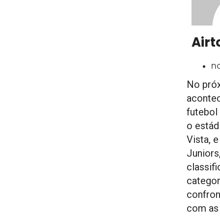
Airt
n
No pró
acontec
futebol
o estád
Vista, 
Juniors,
classifi
categor
confron
com as 