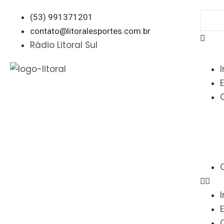
(53) 991371201
contato@litoralesportes.com.br
Rádio Litoral Sul
I
I