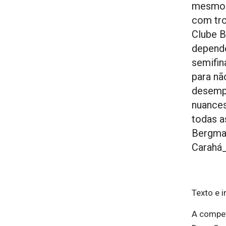
mesmo a
com tro
Clube B
depende
semifin
para nã
desempa
nuances
todas a
Bergman
Carahá
Texto e 
A compet