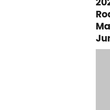
20
Ro
Ma
Ju