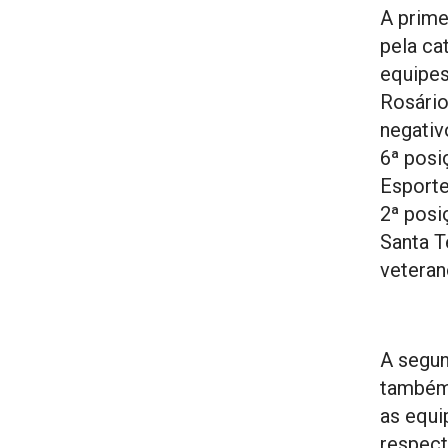
A prime
pela ca
equipes
Rosário
negativ
6ª posi
Esporte
2ª posi
Santa T
veteran
A segun
também 
as equi
respect