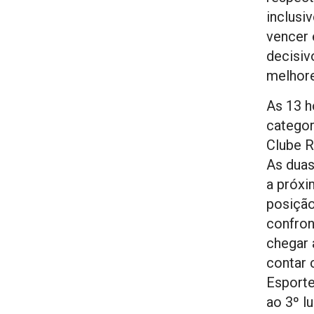
inclus
vencer 
decisiv
melhore
As 13 ho
categor
Clube R
As duas
a próxi
posição
confron
chegar 
contar 
Esport
ao 3º l