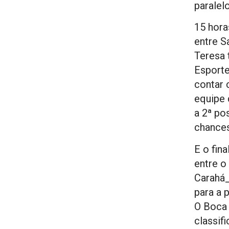
paralelo
15 hora
entre S
Teresa 
Esporte
contar 
equipe 
a 2ª po
chances
E o fin
entre o
Carahá_
para a 
O Boca
classif