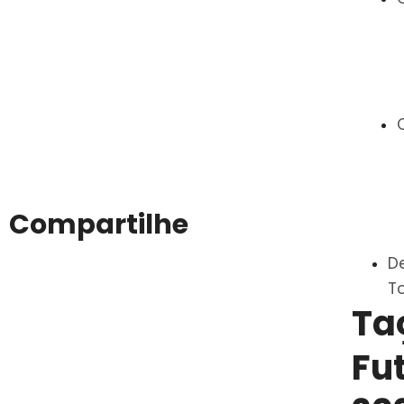
Compartilhe
D
T
Ta
Fu