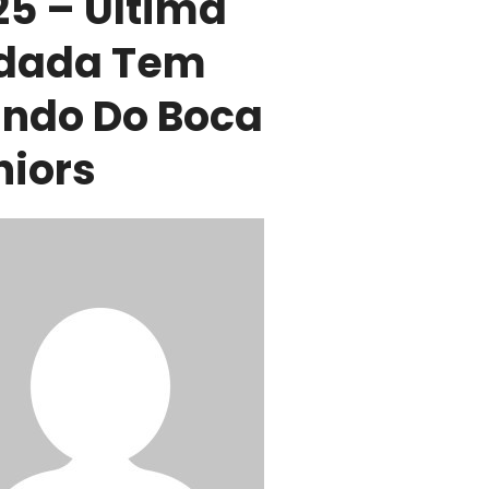
25 – Última
dada Tem
ndo Do Boca
niors