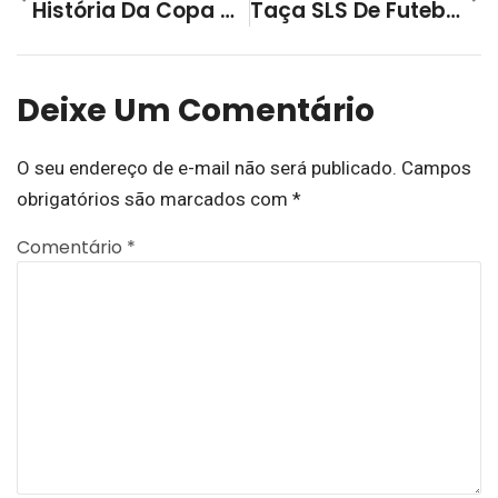
História Da Copa Das Comunidades – Parte Final
Taça SLS De Futebol De Campo 2025: Chuva Atrapalha O Final Da Última Rodada
Deixe Um Comentário
O seu endereço de e-mail não será publicado.
Campos
obrigatórios são marcados com
*
Comentário
*