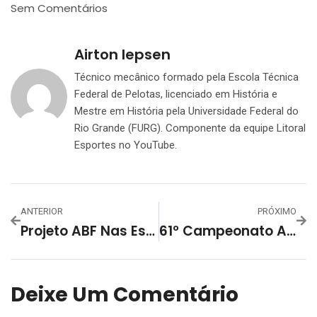
Sem Comentários
Airton Iepsen
Técnico mecânico formado pela Escola Técnica
Federal de Pelotas, licenciado em História e
Mestre em História pela Universidade Federal do
Rio Grande (FURG). Componente da equipe Litoral
Esportes no YouTube.
ANTERIOR
PRÓXIMO
Projeto ABF Nas Escolas Vai Além Da Integração Esportiva Em São Lourenço Do Sul
61º Campeonato Aberto De Futsal Do Grêmio Esportivo Lourenciano Inicia Nessa Quarta Feira
Deixe Um Comentário