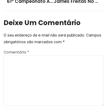
61º Campeonato Aberto De Futsal Do Grêmio Esportivo Lourenciano Inicia Nessa Quarta Feira
James Freitas No Programa Litoral Esportes Na Rádio Litoral Sul 104.3
Deixe Um Comentário
O seu endereço de e-mail não será publicado.
Campos
obrigatórios são marcados com
*
Comentário
*