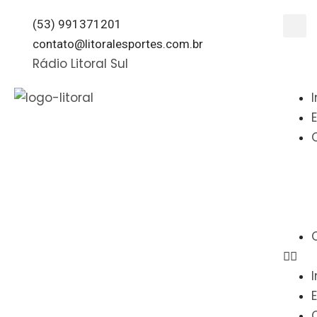
(53) 991371201
contato@litoralesportes.com.br
Rádio Litoral Sul
I
I