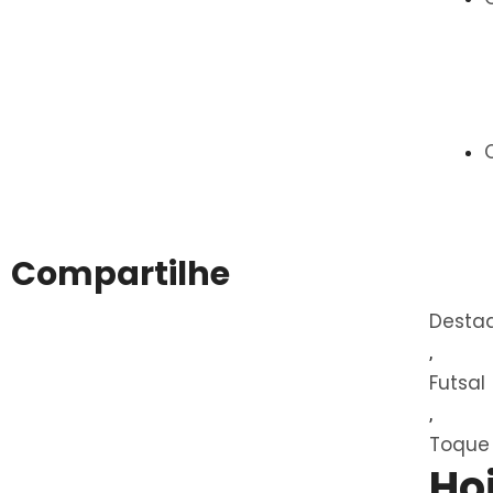
Compartilhe
Desta
,
Futsal
,
Toque 
Ho