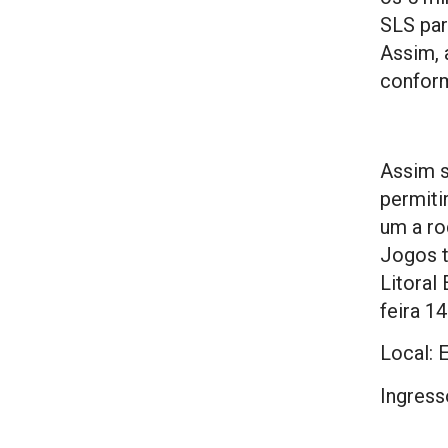
SLS para
Assim, 
conform
Assim s
permiti
um a ro
Jogos t
Litoral
feira 14
Local: 
Ingress