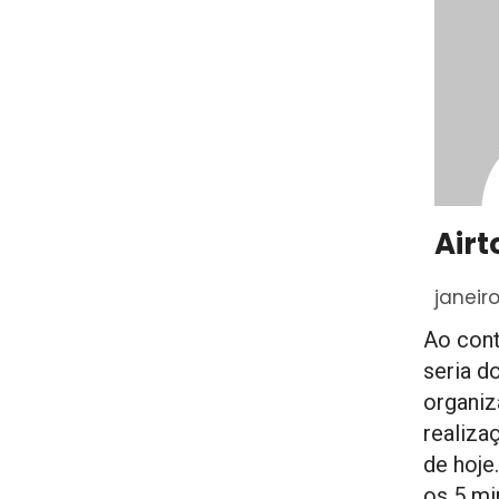
Airt
janeiro
Ao cont
seria d
organiz
realiza
de hoje
os 5 mi