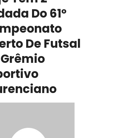
dada Do 61º
mpeonato
erto De Futsal
 Grêmio
portivo
urenciano