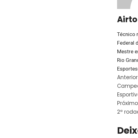
Airt
Técnico 
Federal d
Mestre e
Rio Gran
Esportes
Anterior
Campeo
Esporti
Próximo
2ª roda
Dei