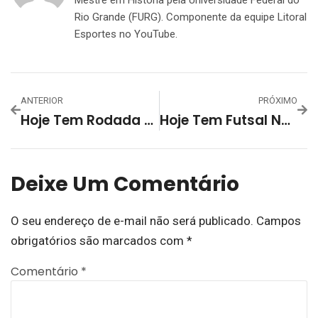
Mestre em História pela Universidade Federal do
Rio Grande (FURG). Componente da equipe Litoral
Esportes no YouTube.
ANTERIOR
PRÓXIMO
Hoje Tem Rodada Pelo 61º Campeonato Aberto De Futsal Do Grêmio Esportivo Lourenciano
Hoje Tem Futsal No Estádio Das Hortênsias!
Deixe Um Comentário
O seu endereço de e-mail não será publicado.
Campos
obrigatórios são marcados com
*
Comentário
*