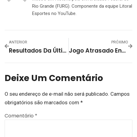
Rio Grande (FURG). Componente da equipe Litoral
Esportes no YouTube.
ANTERIOR
PRÓXIMO
Resultados Da Última Rodada Da Fase Classificatória Do 61º Aberto De Futsal Do Grêmio
Jogo Atrasado Encerra A Fase De Classificação Do Aberto De Futsal Do Grêmio Esportivo Lourenciano
Deixe Um Comentário
O seu endereço de e-mail não será publicado.
Campos
obrigatórios são marcados com
*
Comentário
*