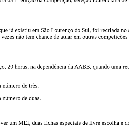
a da 1ª edição da competição, seleção lourenciana de v
ue já existiu em São Lourenço do Sul, foi recriada no 
s vezes não tem chance de atuar em outras competições 
arço, 20 horas, na dependência da AABB, quando uma reu
 número de três.
m número de duas.
 um MEI, duas fichas especiais de livre escolha e doi