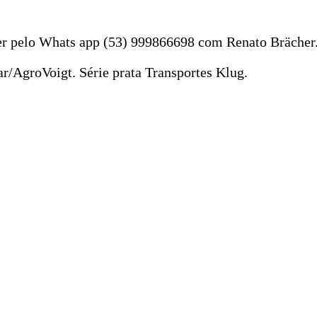
zer pelo Whats app (53) 999866698 com Renato Brächer
r/AgroVoigt. Série prata Transportes Klug.