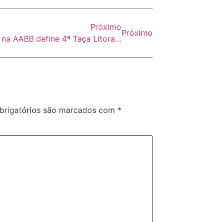
Próximo
Próximo
Reunião na AABB define 4ª Taça Litoral Esportes Interfirmas – 2026
rigatórios são marcados com
*