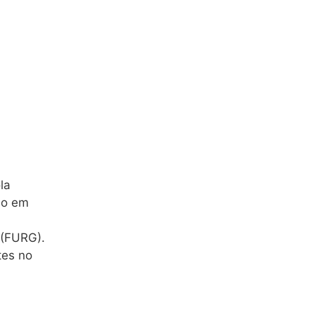
la
do em
 (FURG).
tes no