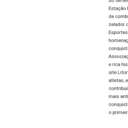
do terre
Estação 
de combu
zelador d
Esportes
homenage
conquista
Associaç
e rica hi
site Lito
atletas, 
contribu
mais ant
conquist
o primeir