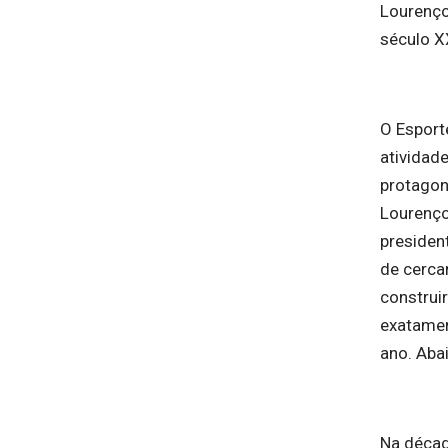
Lourenço
século X
O Esport
atividad
protagon
Lourenço
presiden
de cerca
construi
exatame
ano. Aba
Na décad