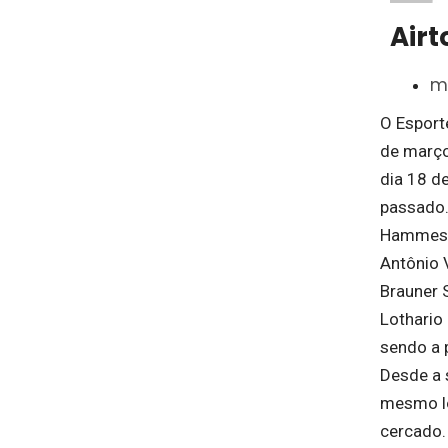
Airt
m
O Esport
de março
dia 18 d
passado.
Hammes, 
Antônio 
Brauner 
Lothario
sendo a 
Desde a 
mesmo lo
cercado.