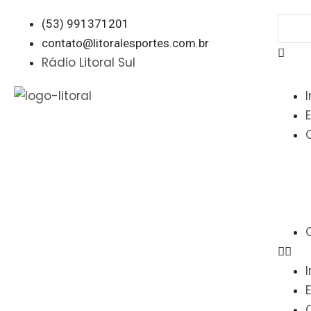
(53) 991371201
contato@litoralesportes.com.br
Rádio Litoral Sul
I
I