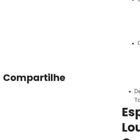
Compartilhe
D
T
Es
Lo