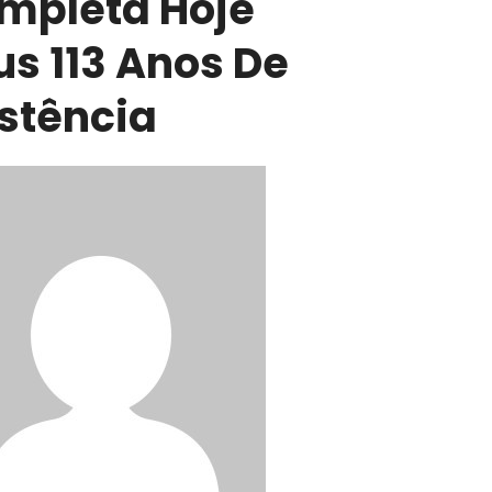
mpleta Hoje
us 113 Anos De
istência