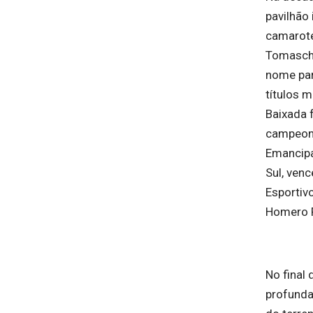
pavilhão
camarote
Tomasche
nome para
títulos m
Baixada 
campeon
Emancipa
Sul, ven
Esportiv
Homero F
No final
profunda