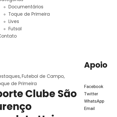
Documentários
Toque de Primeira
Lives
Futsal
Contato
Apoio
estaques
Futebol de Campo
,
,
oque de Primeira
Facebook
porte Clube São
Twitter
WhatsApp
urenço
Email