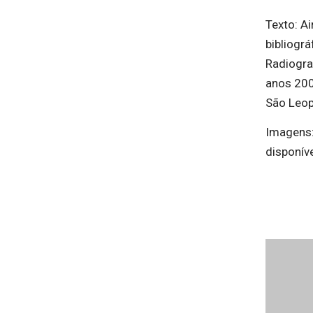
Texto: Ai
bibliográ
Radiogra
anos 200
São Leop
Imagens:
disponíve