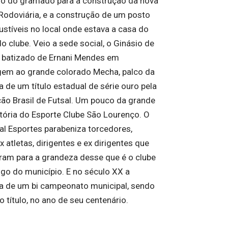
no do gramado para a construção da nova
Rodoviária, e a construção de um posto
stíveis no local onde estava a casa do
o clube. Veio a sede social, o Ginásio de
 batizado de Ernani Mendes em
m ao grande colorado Mecha, palco da
 de um título estadual de série ouro pela
ão Brasil de Futsal. Um pouco da grande
stória do Esporte Clube São Lourenço. O
ral Esportes parabeniza torcedores,
ex atletas, dirigentes e ex dirigentes que
íram para a grandeza desse que é o clube
igo do município. E no século XX a
a de um bi campeonato municipal, sendo
o título, no ano de seu centenário.