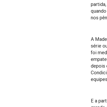
partida
quando 
nos pên
A Madeh
série o
foi med
empates
depois 
Condici
equipes
E a part