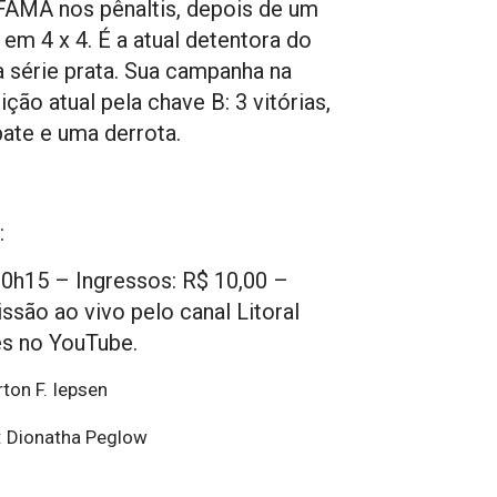
FAMA nos pênaltis, depois de um
em 4 x 4. É a atual detentora do
da série prata. Sua campanha na
ção atual pela chave B: 3 vitórias,
te e uma derrota.
:
 20h15 – Ingressos: R$ 10,00 –
ssão ao vivo pelo canal Litoral
s no YouTube.
rton F. Iepsen
 Dionatha Peglow