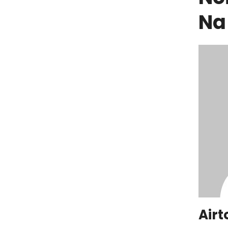
Na
Airt