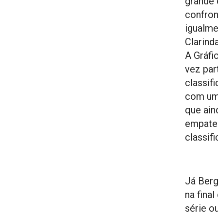
grande 
confron
igualme
Clarind
A Gráfi
vez par
classif
com uma
que ain
empates
classif
Já Berg
na fina
série o