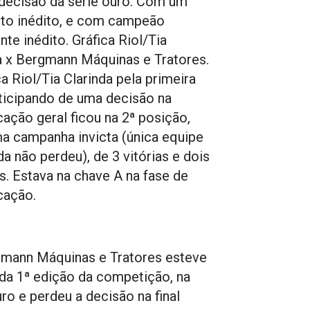
decisão da série ouro. Com um
to inédito, e com campeão
nte inédito. Gráfica Riol/Tia
a x Bergmann Máquinas e Tratores.
ca Riol/Tia Clarinda pela primeira
ticipando de uma decisão na
icação geral ficou na 2ª posição,
 campanha invicta (única equipe
da não perdeu), de 3 vitórias e dois
. Estava na chave A na fase de
icação.
mann Máquinas e Tratores esteve
l da 1ª edição da competição, na
uro e perdeu a decisão na final