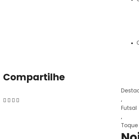
Compartilhe
Desta
,
Futsal
,
Toque 
No