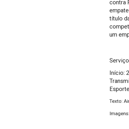
contra 
empate 
título 
competi
um empa
Serviço
Início:
Transmi
Esporte
Texto: Ai
Imagens: