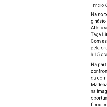
maio 8
Na noit
ginásio
Atlétic
Taça Li
Com as 
pela or
h 15 co
Na parti
confron
da com
Madeha
na imag
oportun
ficou c