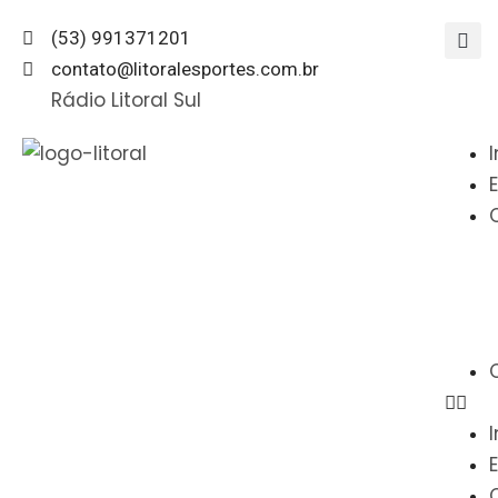
(53) 991371201
contato@litoralesportes.com.br
Rádio Litoral Sul
I
I