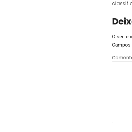
classif
Dei
O seu en
Campos 
Coment