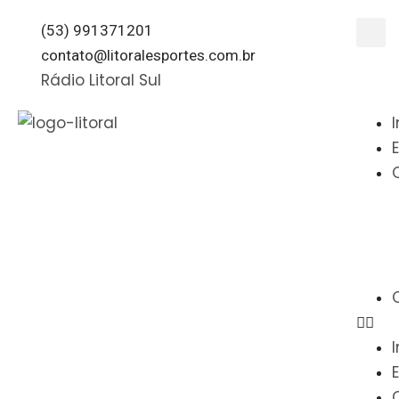
(53) 991371201
contato@litoralesportes.com.br
Rádio Litoral Sul
I
I