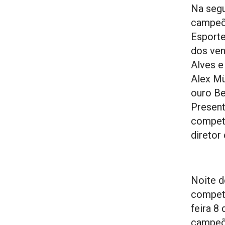
Na segu
campeõe
Esporte
dos ven
Alves e
Alex Mü
ouro Be
Presen
competi
diretor
Noite d
competi
feira 8
campeõ