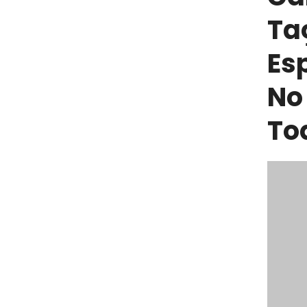
Taç
Es
No
To