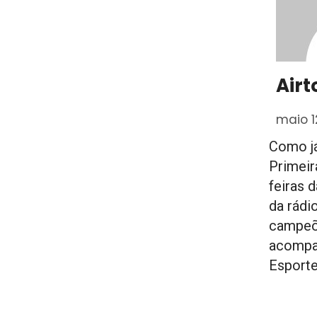
Airt
maio 1
Como já
Primeir
feiras 
da rádio
campeõ
acompan
Esporte