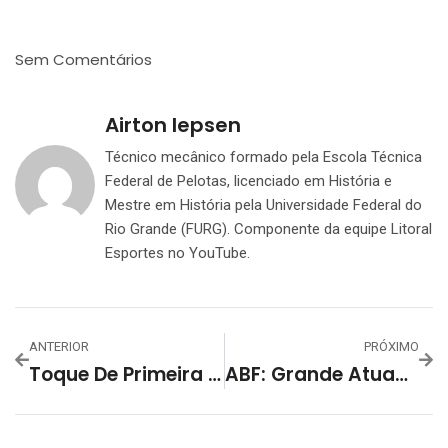
Sem Comentários
Airton Iepsen
Técnico mecânico formado pela Escola Técnica
Federal de Pelotas, licenciado em História e
Mestre em História pela Universidade Federal do
Rio Grande (FURG). Componente da equipe Litoral
Esportes no YouTube.
ANTERIOR
PRÓXIMO
Toque De Primeira Recebe Corredores De Rua, Inaugurando Imagens Pelo Aplicativo
ABF: Grande Atuação Em Carazinho, Primeira Vitória Fora De Casa, E A Liderança Da Chave