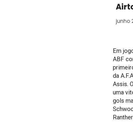
Airt
junho 
Em jogo
ABF con
primeir
da A.F.
Assis. 
uma vit
gols ma
Schwoc
Ranther