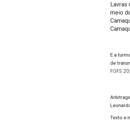
Lavras 
meio d
Camaquã
Camaqu
E a turm
de transm
FGFS 20
Arbitrag
Leonardo
Texto e i