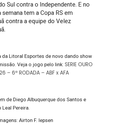
do Sul contra o Independente. E no
a semana tem a Copa RS em
 contra a equipe do Velez
ã.
a da Litoral Esportes de novo dando show
SERIE OURO
issão. Veja o jogo pelo link:
26 – 6ª RODADA – ABF x AFA
em de Diego Albuquerque dos Santos e
 Leal Pereira.
magens: Airton F. Iepsen