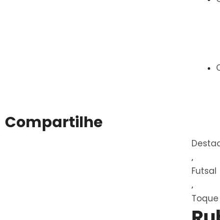
Compartilhe
Desta
,
Futsal
,
Toque 
Ru