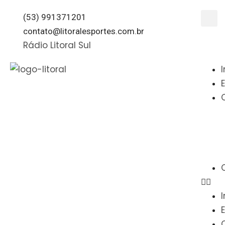
(53) 991371201
contato@litoralesportes.com.br
Rádio Litoral Sul
I
I