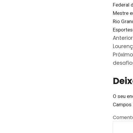
Federal d
Mestre e
Rio Gran
Esportes
Anterior
Lourenço
Próximo
desafio
Dei
O seu en
Campos 
Coment