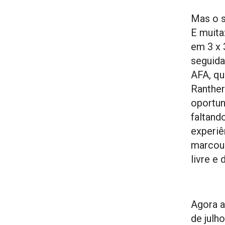
Mas o 
E muita
em 3 x 
seguida
AFA, qu
Ranther
oportun
faltand
experiê
marcou 
livre e
Agora a
de julh