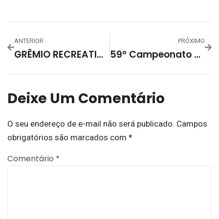
ANTERIOR
PRÓXIMO
GRÊMIO RECREATIVO ESPORTIVO RESERVENSE – 1918/2020
59º Campeonato Aberto De Futsal Do Grêmio Esportivo Lourenciano – Funil, Ponte Preta E Quilmes Vencem Na Estreia Da Chave B
Deixe Um Comentário
O seu endereço de e-mail não será publicado.
Campos
obrigatórios são marcados com
*
Comentário
*