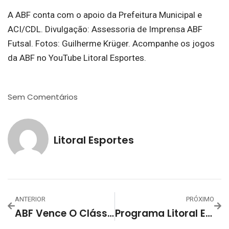
A ABF conta com o apoio da Prefeitura Municipal e
ACI/CDL. Divulgação: Assessoria de Imprensa ABF
Futsal. Fotos: Guilherme Krüger. Acompanhe os jogos
da ABF no YouTube Litoral Esportes.
Sem Comentários
Litoral Esportes
ANTERIOR
PRÓXIMO
ABF Vence O Clássico Contra O Riograndense Por 5 A 2 Na Estreia Lourenciana No Campeonato Gaúcho Série Ouro 2024
Programa Litoral Esportes De 14 De Junho De 2024 – Projeto De Estágio De Tatiane Klumb,Programa Litoral Esportes De 14 De Junho De 2024