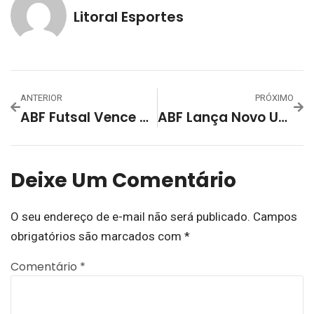
Litoral Esportes
ANTERIOR
PRÓXIMO
ABF Futsal Vence O Independente De Lavras Por 3 A 1 Fora De Casa E Assume A Liderança Da Chave A Do Campeonato Gaúcho
ABF Lança Novo Uniforme, Fomenta O Social E O Desporto Escolar No Campeonato Gaúcho – Série Ouro
Deixe Um Comentário
O seu endereço de e-mail não será publicado.
Campos
obrigatórios são marcados com
*
Comentário
*