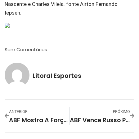
Nascente e Charles Vilela. fonte Airton Fernando
Iepsen.
Sem Comentários
Litoral Esportes
ANTERIOR
PRÓXIMO
ABF Mostra A Força Do Grupo Rubro-Negro Vence Em Casa O Lyon/Taquara Por 4 A 2 E Agora É Vice-Líder Da Chave A Da Série Ouro
ABF Vence Russo Preto De Virada Por 5 A 2 E Abre Vantagem Na Vice-Liderança Do Grupo A Do Campeonato Gaúcho – Série Ouro