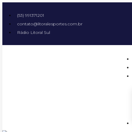
(53) 991371201
contato@litoralesportes.com.br
Rádio Litoral Sul