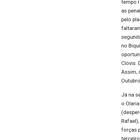
tempo r
as pena
pelo pla
faltara
segunda
no Biqu
oportun
Clóvis.
Assim, d
Outubro 
Já na s
o Olaria
(desper
Rafael),
forças 
terceiro