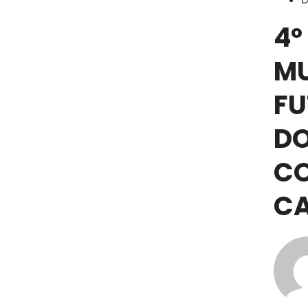
4º
MU
FU
DO
CO
C