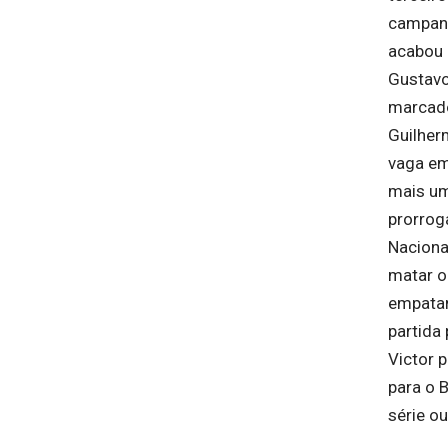
campanh
acabou 
Gustavo
marcado
Guilher
vaga em
mais um
prorrog
Nacional
matar o
empatan
partida
Victor 
para o 
série ou