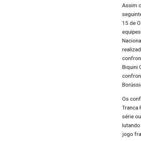
Assim c
seguint
15 de Ou
equipes
Naciona
realiza
confron
Biquini 
confron
Borússi
Os conf
Tranca 
série o
lutando 
jogo fr