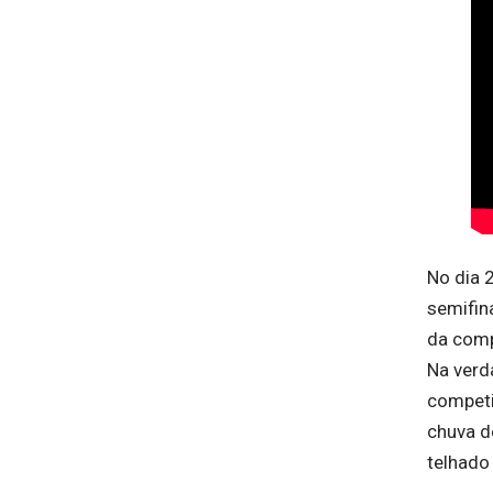
No dia 2
semifina
da comp
Na verd
competi
chuva d
telhado