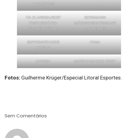
ALIMENTOS
TIA CLARINDA/BEST
BERGMANN
PRINT/GRÁFICA
MÁQUINAS/BERGMANN
RIOL/KÖPP ÜCKER
TRATORES
SUPERMERCADOS
FAMA
JEPSEN
AFUBRA
MADEHAR/AGRO VOIGT
Fotos:
Guilherme Krüger/Especial Litoral Esportes.
Sem Comentários