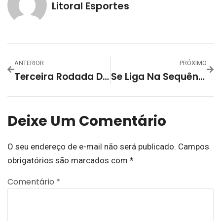
Litoral Esportes
ANTERIOR
PRÓXIMO
Terceira Rodada Da 2ª Taça Litoral Esportes – Interfirmas 2024 Contou Com Vitórias De Tia Clarinda, Fama E Jepsen
Se Liga Na Sequência Da 2ª Taça Litoral Esportes – Interfirmas 2024 – A Reta Final Da Primeira Fase Decide Quem Avança Na Tradicional Competição
Deixe Um Comentário
O seu endereço de e-mail não será publicado.
Campos
obrigatórios são marcados com
*
Comentário
*