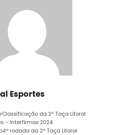
ral Esportes
r
Classificação da 2ª Taça Litoral
es – Interfirmas 2024
o
4ª rodada da 2ª Taça Litoral