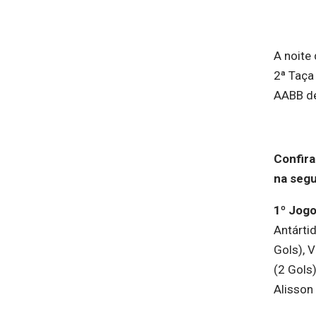
A noite
2ª Taça
AABB de
Confira
na segu
1º Jog
Antártid
Gols), V
(2 Gols)
Alisson