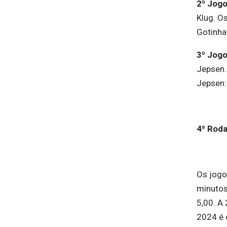
2º Jog
Klug. O
Gotinha
3º Jog
Jepsen.
Jepsen:
4ª Roda
Os jogo
minutos
5,00. A 
2024 é 