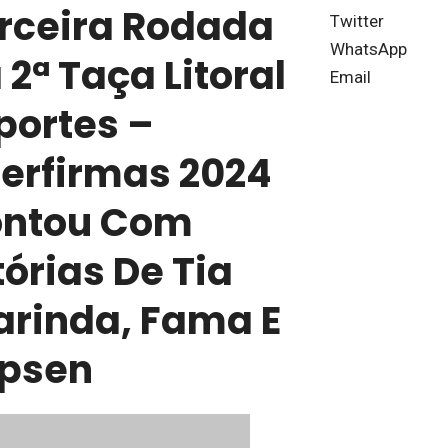
rceira Rodada
Twitter
WhatsApp
 2ª Taça Litoral
Email
portes –
terfirmas 2024
ntou Com
tórias De Tia
arinda, Fama E
psen