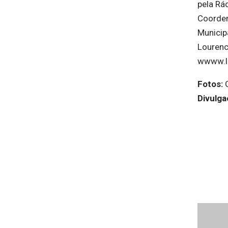
pela Rá
Coorden
Municip
Lourenc
wwww.li
Fotos:
Divulga