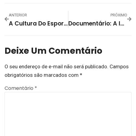
ANTERIOR
PRÓXIMO
A Cultura Do Esporte E Lazer Entre Os Povos Tradicionais De SLS Da Lagoa Dos Patos À Serra Dos Tapes
Documentário: A Importância Da Língua E Cultura Pomerana No Desenvolvimento De São Lourenço Do Sul
Deixe Um Comentário
O seu endereço de e-mail não será publicado.
Campos
obrigatórios são marcados com
*
Comentário
*