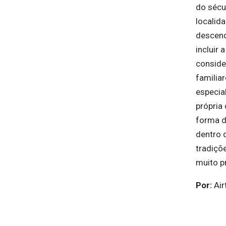
do sécul
localid
descend
incluir 
conside
familia
especia
própria
forma d
dentro 
tradiçõ
muito p
Por:
Air