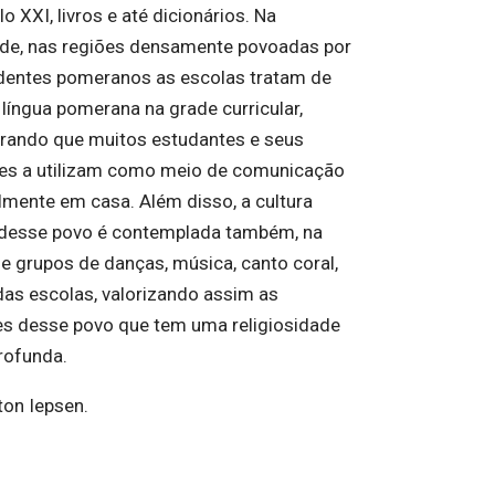
o XXI, livros e até dicionários. Na
ade, nas regiões densamente povoadas por
entes pomeranos as escolas tratam de
a língua pomerana na grade curricular,
rando que muitos estudantes e seus
res a utilizam como meio de comunicação
lmente em casa. Além disso, a cultura
 desse povo é contemplada também, na
e grupos de danças, música, canto coral,
das escolas, valorizando assim as
es desse povo que tem uma religiosidade
rofunda.
ton Iepsen.