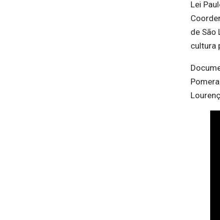
Lei Paul
Coorden
de São 
cultura
Documen
Pomeran
Lourenç