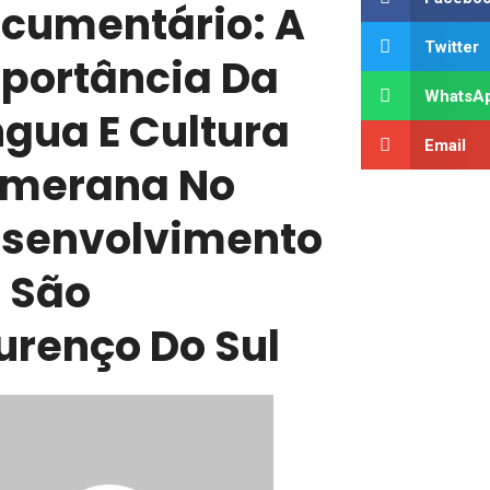
cumentário: A
Twitter
portância Da
WhatsA
ngua E Cultura
Email
merana No
senvolvimento
 São
urenço Do Sul