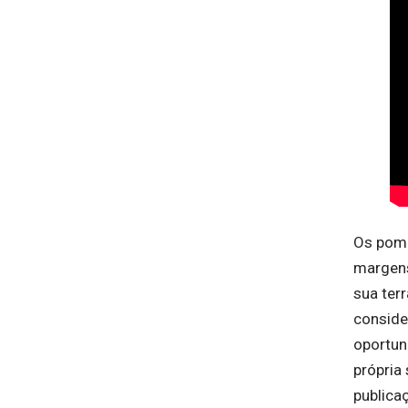
Os pome
margens
sua ter
conside
oportun
própria
publicaç