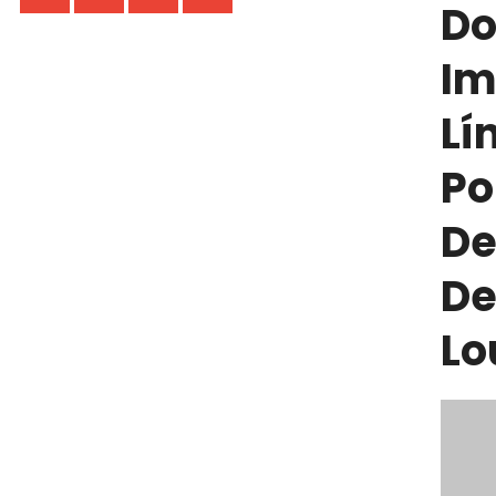
Do
Im
Lí
Po
De
De
Lo