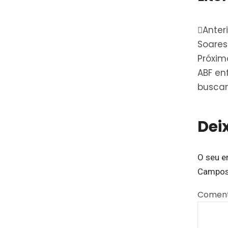
Anter
Soares
Próxim
ABF en
busca
Dei
O seu e
Campos
Coment