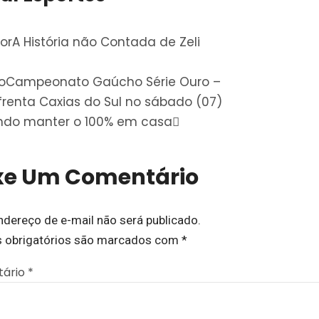
ior
A História não Contada de Zeli
o
Campeonato Gaúcho Série Ouro –
frenta Caxias do Sul no sábado (07)
ndo manter o 100% em casa
xe Um Comentário
ndereço de e-mail não será publicado.
 obrigatórios são marcados com
*
ário
*