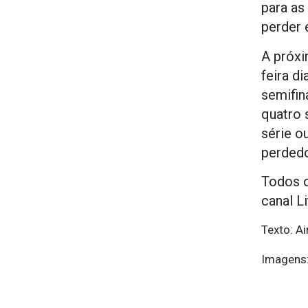
para as
perder 
A próxi
feira d
semifina
quatro s
série o
perdedo
Todos o
canal L
Texto: Ai
Imagens: