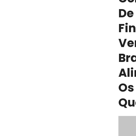
De
Fi
Ve
Br
Al
Os
Qua