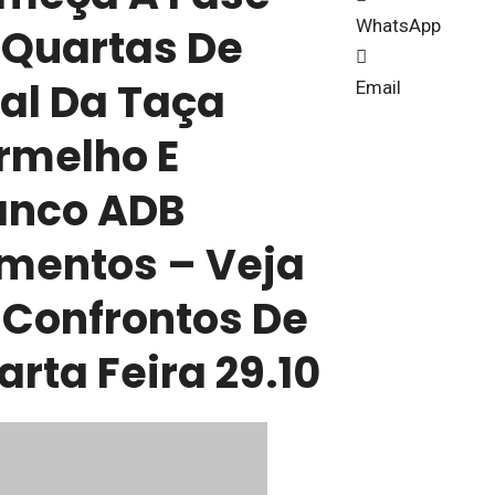
WhatsApp
 Quartas De
nal Da Taça
Email
rmelho E
anco ADB
imentos – Veja
 Confrontos De
rta Feira 29.10