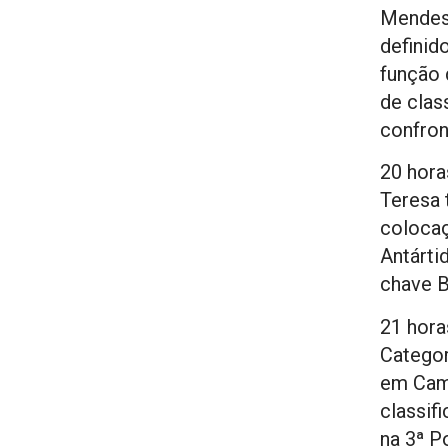
Mendes
definid
função 
de clas
confron
20 hora
Teresa 
colocaç
Antárti
chave B
21 hora
Categor
em Cam
classif
na 3ª P