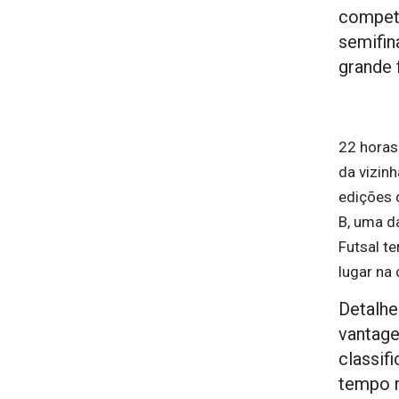
competi
semifin
grande f
22 horas
da vizinh
edições d
B, uma da
Futsal t
lugar na 
Detalhe
vantage
classif
tempo r