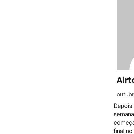
Airt
outubr
Depois 
semana,
começa
final n