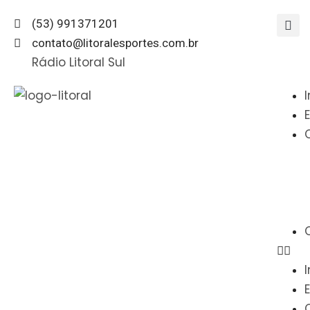
(53) 991371201
contato@litoralesportes.com.br
Rádio Litoral Sul
I
I