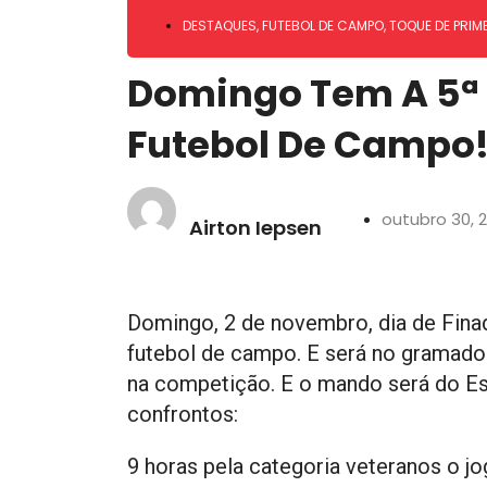
DESTAQUES
,
FUTEBOL DE CAMPO
,
TOQUE DE PRIM
Domingo Tem A 5ª 
Futebol De Campo
outubro 30, 
Airton Iepsen
Domingo, 2 de novembro, dia de Fina
futebol de campo. E será no gramado 
na competição. E o mando será do Esp
confrontos:
9 horas pela categoria veteranos o jo