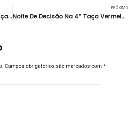
PRÓXIMO
Começa A Fase Eliminatória Da Taça Vermelho E Branco ADB Alimentos Edição 2025
Noite De Decisão Na 4ª Taça Vermelho E Branco ADB Alimentos
o
o.
Campos obrigatórios são marcados com
*