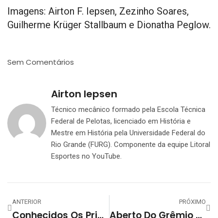
Imagens: Airton F. Iepsen, Zezinho Soares,
Guilherme Krüger Stallbaum e Dionatha Peglow.
Sem Comentários
Airton Iepsen
Técnico mecânico formado pela Escola Técnica
Federal de Pelotas, licenciado em História e
Mestre em História pela Universidade Federal do
Rio Grande (FURG). Componente da equipe Litoral
Esportes no YouTube.
ANTERIOR
PRÓXIMO
Conhecidos Os Primeiros Finalistas Do Aberto De Futsal Do Grêmio Esportivo Lourenciano
Aberto Do Grêmio Tem A Semifinal Parte II Hoje