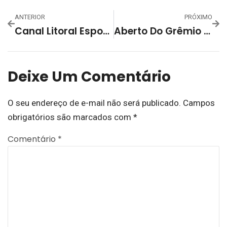
ANTERIOR
PRÓXIMO
Canal Litoral Esportes Alcança UM Milhão De Visualizações
Aberto Do Grêmio Define Hoje Adversários De Sporting E Funil Na Grande Final
Deixe Um Comentário
O seu endereço de e-mail não será publicado.
Campos
obrigatórios são marcados com
*
Comentário
*