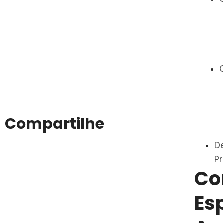
Compartilhe
D
Pr
Co
Es