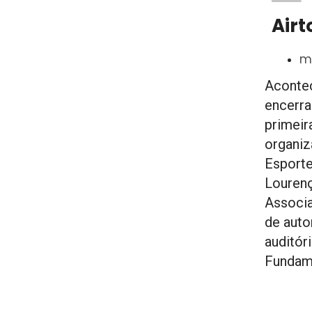
Airt
ma
Acontec
encerr
primeir
organiz
Esporte
Lourenç
Associa
de auto
auditór
Fundame