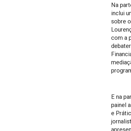
Na part
inclui 
sobre o
Lourenç
com a p
debater
Financ
mediaçã
program
E na pa
painel 
e Práti
jornali
apresen