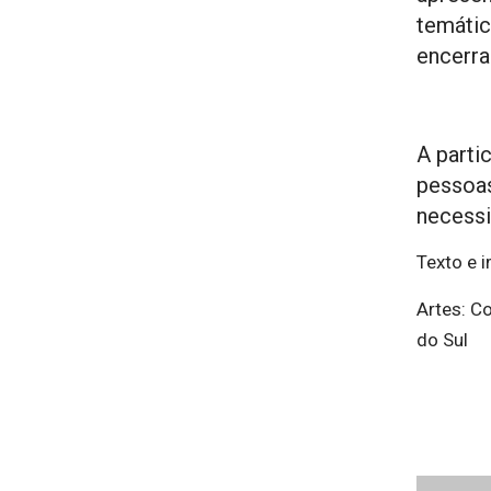
temátic
encerr
A parti
pessoas
necessi
Texto e i
Artes: C
do Sul