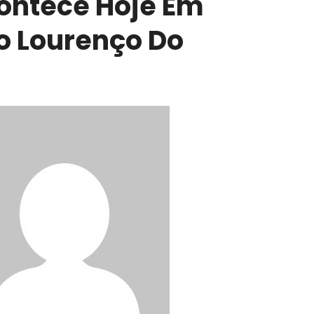
ontece Hoje Em
o Lourenço Do
l