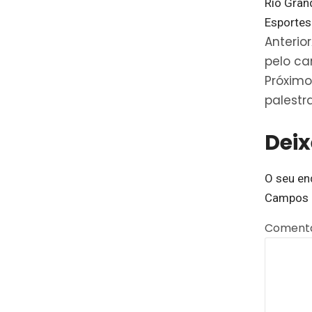
Rio Gran
Esportes
Anterior
pelo ca
Próximo
palestr
Dei
O seu en
Campos 
Coment