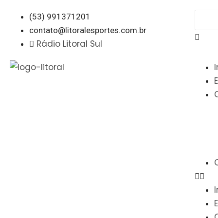
(53) 991371201
contato@litoralesportes.com.br
Rádio Litoral Sul
I
I