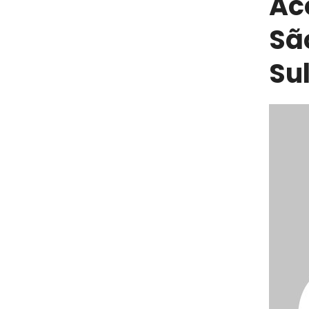
Ac
Sã
Su