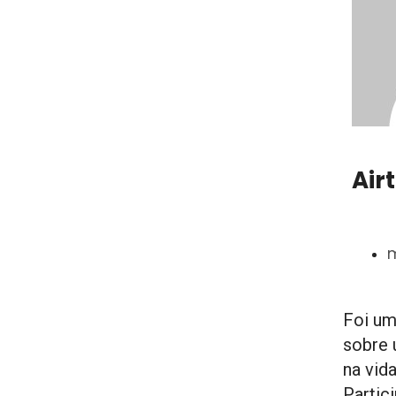
Air
m
Foi um
sobre 
na vid
Partic