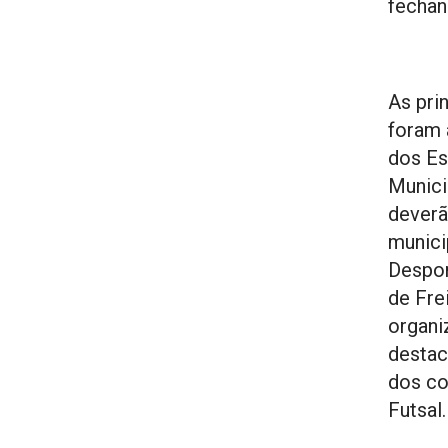
fechan
As pri
foram 
dos Es
Munici
deverã
munici
Despor
de Fre
organi
destac
dos co
Futsal.