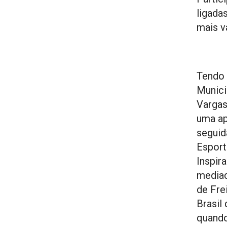
ligada
mais v
Tendo 
Munici
Vargas
uma ap
seguid
Esport
Inspir
mediad
de Fre
Brasil 
quando