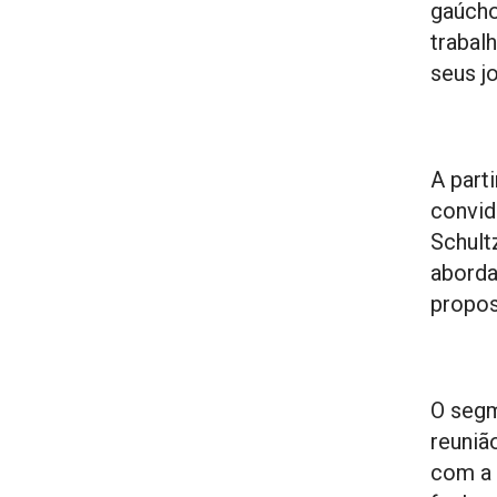
gaúcho
trabal
seus j
A part
convid
Schult
aborda
propos
O segm
reuniã
com a 