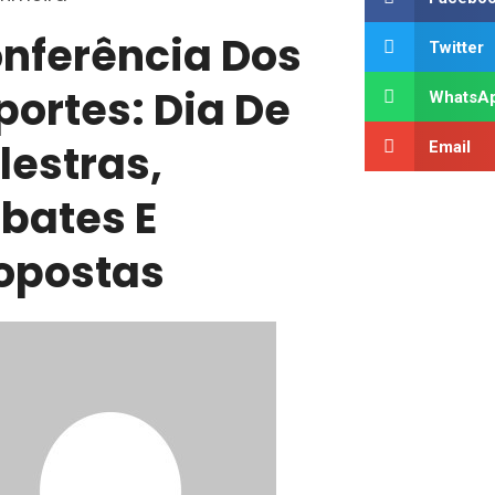
nferência Dos
Twitter
portes: Dia De
WhatsA
lestras,
Email
bates E
opostas