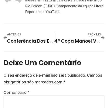
Mestre em História pela Universidade Federal do
Rio Grande (FURG). Componente da equipe Litoral
Esportes no YouTube.
ANTERIOR
PRÓXIMO
Conferência Dos Esportes: Dia De Palestras, Debates E Propostas
4ª Copa Manoel Vargas Tem Rodada Nesse Sábado
Deixe Um Comentário
O seu endereço de e-mail não será publicado.
Campos
obrigatórios são marcados com
*
Comentário
*