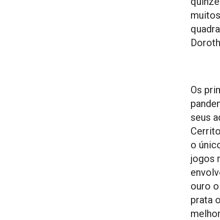
quinze
muitos
quadra
Doroth
Os pri
pandem
seus a
Cerrit
o únic
jogos 
envolv
ouro o
prata 
melhor