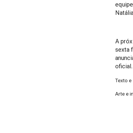
equipe
Natáli
A próx
sexta f
anunci
oficial.
Texto e
Arte e 