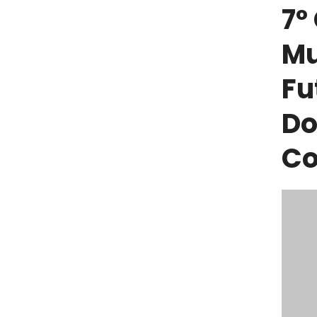
7º
Mu
Fu
Do
Co