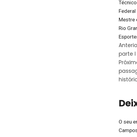
Técnico
Federal 
Mestre 
Rio Gra
Esporte
Anterio
parte I
Próxim
passa
históri
Dei
O seu e
Campos